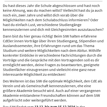
Du hast dieses Jahr die Schule abgeschlossen und hast noch
keine Ahnung, was du machen willst? Vielleicht hast du ja auch
noch ein, zwei Jahre und willst dich vorab über die
Möglichkeiten nach dem Schulabschluss informieren? Oder
hast du einfach Lust, verschiedene Studiengänge
kennenzulernen und dich mit Gleichgesinnten auszutauschen?
Dann bist du hier genau richtig! Beim SIW halten erfahrene
CdEler:innen Vorträge über ihren Studiengang, Stipendien und
Auslandssemester, ihre Erfahrungen rund um das Thema
Studium und weitere Möglichkeiten nach dem Abitur. Mithilfe
konkreter Einblicke in verschiedene Fachrichtungen durch die
Vorträge und die Gespräche mit den Vortragenden soll es dir
ermöglicht werden, deine Fragen zu beantworten, geeignete
Studienfächer einzugrenzen und vielleicht eine ganz neue
interessante Möglichkeit zu entdecken!
Des Weiteren ist das SIW die optimale Möglichkeit, den CdE als
Verein und als Gemeinschaft kennenzulernen, ehe eine
größere Akademie besucht wird. Auch auf einer vergangenen
Akademie entstandene Freundschaften können auf dem SIW
aufgefrischt oder weitergeführt werden.
Das SIW findet vom
13.12. bis zum 15.12.2024
in der