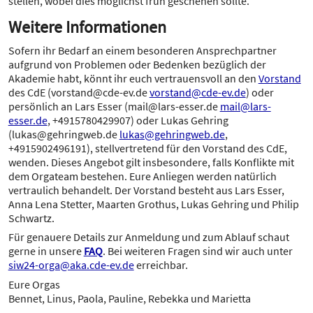
stellen, wobei dies möglichst früh geschehen sollte.
Weitere Informationen
Sofern ihr Bedarf an einem besonderen Ansprechpartner
aufgrund von Problemen oder Bedenken bezüglich der
Akademie habt, könnt ihr euch vertrauensvoll an den
Vorstand
des CdE (vorstand@cde-ev.de
vorstand@cde-ev.de
) oder
persönlich an Lars Esser (mail@lars-esser.de
mail@lars-
esser.de
, +4915780429907) oder Lukas Gehring
(lukas@gehringweb.de
lukas@gehringweb.de
,
+4915902496191), stellvertretend für den Vorstand des CdE,
wenden. Dieses Angebot gilt insbesondere, falls Konflikte mit
dem Orgateam bestehen. Eure Anliegen werden natürlich
vertraulich behandelt. Der Vorstand besteht aus Lars Esser,
Anna Lena Stetter, Maarten Grothus, Lukas Gehring und Philip
Schwartz.
Für genauere Details zur Anmeldung und zum Ablauf schaut
gerne in unsere
FAQ
. Bei weiteren Fragen sind wir auch unter
siw24-orga@aka.cde-ev.de
erreichbar.
Eure Orgas
Bennet, Linus, Paola, Pauline, Rebekka und Marietta