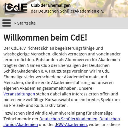
Club der Ehemaligen
der Deutschen SchülerAkademien e. V.
Startseite
Willkommen beim CdE!
Der CdE e. V. richtet sich an begeisterungsfähige und
wissbegierige Menschen, die sich vernetzen und voneinander
lernen möchten. Entstanden als Alumniverein für Akademien
trägt er den Namen Club der Ehemaligen der Deutschen
SchülerAkademien e. V. Heutzutage vereinen wir im CdE
Ehemalige vieler verschiedener Akademieformate und
Menschen, die ihre erste Akademieerfahrung auf unseren
eigenen Akademien gesammelt haben. Unsere
Veranstaltungen
stehen dabei allen Interessierten offen und
bieten eine vielfältige Kursauswahl und ein breites Spektrum
an Freizeit- und Kulturaktivitäten.
Inzwischen sind wir die Alumnivereinigung für ehemalige
Teilnehmende der
Deutschen SchülerAkademien
,
Deutschen
JuniorAkademien
und der
JGW-Akademien
, wobei uns diese