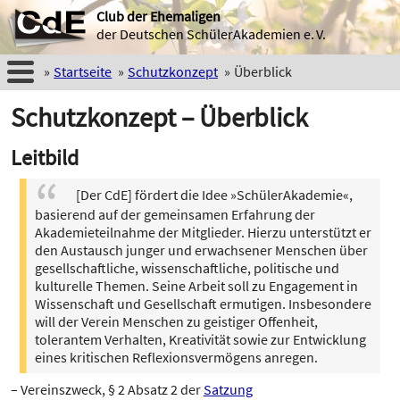
Club der Ehemaligen
der Deutschen SchülerAkademien e. V.
Startseite
Schutzkonzept
Überblick
Schutzkonzept – Überblick
Leitbild
[Der CdE] fördert die Idee »SchülerAkademie«,
basierend auf der gemeinsamen Erfahrung der
Akademieteilnahme der Mitglieder. Hierzu unterstützt er
den Austausch junger und erwachsener Menschen über
gesellschaftliche, wissenschaftliche, politische und
kulturelle Themen. Seine Arbeit soll zu Engagement in
Wissenschaft und Gesellschaft ermutigen. Insbesondere
will der Verein Menschen zu geistiger Offenheit,
tolerantem Verhalten, Kreativität sowie zur Entwicklung
eines kritischen Reflexionsvermögens anregen.
– Vereinszweck, § 2 Absatz 2 der
Satzung