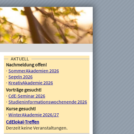
AKTUELL
Nachmeldung offen!
SommerAkademien 2026
Segeln 2026
KreativAkademie 2026
Vorträge gesucht!
CdE-Seminar 2026
Studieninformationswochenende 2026
Kurse gesucht!
WinterAkademie 2026/27
CdElokal-Treffen
Derzeit keine Veranstaltungen.