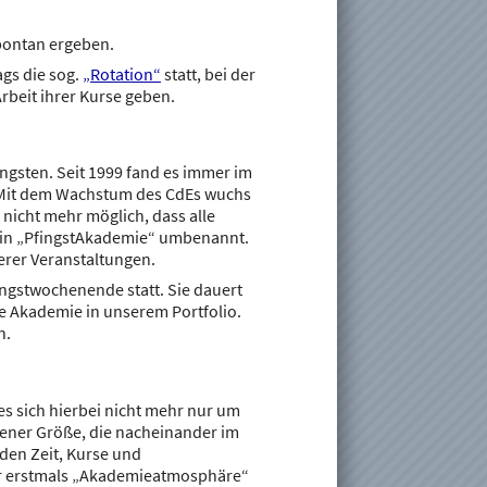
pontan ergeben.
ags die sog.
„Rotation“
statt, bei der
rbeit ihrer Kurse geben.
fingsten. Seit 1999 fand es immer im
. Mit dem Wachstum des CdEs wuchs
nicht mehr möglich, dass alle
 in „PfingstAkademie“ umbenannt.
erer Veranstaltungen.
ingstwochenende statt. Sie dauert
e Akademie in unserem Portfolio.
n.
es sich hierbei nicht mehr nur um
ener Größe, die nacheinander im
den Zeit, Kurse und
er erstmals „Akademieatmosphäre“