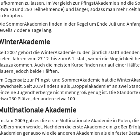
aufkommen zu lassen. Im Vergleich zur PfingstAkademie sind die 
etwa 70 und 250 Teilnehmende) und länger, sodass man mehr Zeit h
zu knüpfen.
Die SommerAkademien finden in der Regel um Ende Juli und Anfang
jeweils 7 oder 8 Tage lang.
WinterAkademie
Seit 2007 gehört die WinterAkademie zu den jährlich stattfindenden
vielen Jahren vom 27.12. bis zum 6.1. statt, wobei die Möglichkeit 
dazuzukommen. Auch die meisten Kurse finden nur auf einer Hälfte 
dauern jedoch beide Hälften.
Im Gegensatz zur Pfingst- und SommerAkademie hat die WinterAk
gewechselt. Seit 2019 findet sie als „Doppelakademie“ an zwei Stando
einzelne Jugendherberge nicht mehr groß genug ist. Die Standorte s
etwa 230 Plätze, der andere etwa 100.
Multinationale Akademie
Im Jahr 2009 gab es die erste Multinationale Akademie in Polen, di
CdEler:innen wendet. Nachdem die erste Akademie ein großer Erfolg
Akademien genauso wie die anderen Akademien als ein fester Bestan