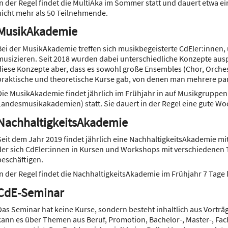
In der Regel findet die MultiAka im Sommer statt und dauert etwa e
nicht mehr als 50 Teilnehmende.
MusikAkademie
Bei der MusikAkademie treffen sich musikbegeisterte CdEler:innen
musizieren. Seit 2018 wurden dabei unterschiedliche Konzepte aus
diese Konzepte aber, dass es sowohl große Ensembles (Chor, Orchest
praktische und theoretische Kurse gab, von denen man mehrere par
Die MusikAkademie findet jährlich im Frühjahr in auf Musikgruppen
Landesmusikakademien) statt. Sie dauert in der Regel eine gute Wo
NachhaltigkeitsAkademie
Seit dem Jahr 2019 findet jährlich eine NachhaltigkeitsAkademie mi
der sich CdEler:innen in Kursen und Workshops mit verschiedenen 
beschäftigen.
In der Regel findet die NachhaltigkeitsAkademie im Frühjahr 7 Tage l
CdE-Seminar
Das Seminar hat keine Kurse, sondern besteht inhaltlich aus Vortr
kann es über Themen aus Beruf, Promotion, Bachelor-, Master-, Fac