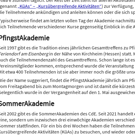
etwa 6 Stunden täglich. Der Rest der Zeit steht für allerlei Aktivitäten
(genannt
„KüAs“ – „Kursübergreifende Aktivitäten“
) zur Verfügung,
die Teilnehmende ankündigen und anleiten können oder die sich s
Typischerweise findet am letzten vollen Tag der Akademie nachmitt
sich Teilnehmende verschiedener Kurse gegenseitig Einblick in die A
PfingstAkademie
Seit 1997 gibt es die Tradition eines jährlichen Gesamttreffens zu P
Feriendorf am Eisenberg
in der Nähe von Kirchheim (Hessen) statt
auch die Teilnehmendenzahl des Gesamttreffens. Schon lange ist es 
Vereinsmitglieder kommen, entsprechend wurde die Veranstaltung
Mit etwa 400 Teilnehmenden ist sie aber immer noch die größte uns
Wie der Name suggeriert, findet die PfingstAkademie jährlich am Pf
vom Freitagabend bis zum Montagmorgen und ist damit die kürzest
Gelegentlich wurde in der Vergangenheit auf den 1. Mai ausgewiche
SommerAkademie
Seit 2002 gibt es die SommerAkademien des CdE. Seit 2021 handelt 
eine, sondern um inzwischen drei einwöchige Akademien verschied
Sommer stattfinden. Für ein bis drei Wochen haben die Teilnehmen
Kursübergreifende Aktivitäten (KüAs) zu besuchen, und wieder od