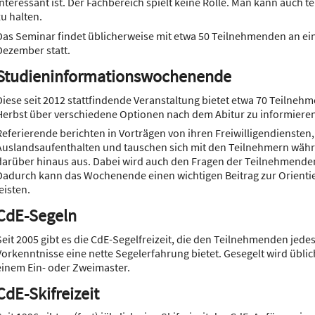
interessant ist. Der Fachbereich spielt keine Rolle. Man kann auch 
zu halten.
Das Seminar findet üblicherweise mit etwa 50 Teilnehmenden an
Dezember statt.
Studieninformationswochenende
Diese seit 2012 stattfindende Veranstaltung bietet etwa 70 Teilnehm
Herbst über verschiedene Optionen nach dem Abitur zu informieren
Referierende berichten in Vorträgen von ihren Freiwilligendiensten
Auslandsaufenthalten und tauschen sich mit den Teilnehmern wäh
darüber hinaus aus. Dabei wird auch den Fragen der Teilnehmend
Dadurch kann das Wochenende einen wichtigen Beitrag zur Orienti
leisten.
CdE-Segeln
Seit 2005 gibt es die CdE-Segelfreizeit, die den Teilnehmenden jede
Vorkenntnisse eine nette Segelerfahrung bietet. Gesegelt wird üblic
einem Ein- oder Zweimaster.
CdE-Skifreizeit