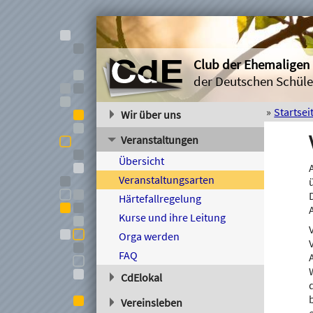
Club der Ehemaligen
der Deutschen Schüle
Startsei
Wir über uns
Der Verein
Veranstaltungen
Mitglied werden
Übersicht
Satzung
Veranstaltungsarten
Spenden
Härtefallregelung
Kontakt
Kurse und ihre Leitung
Impressum
Orga werden
Befreundete Vereine
FAQ
CdElokal
Gruppen
Vereinsleben