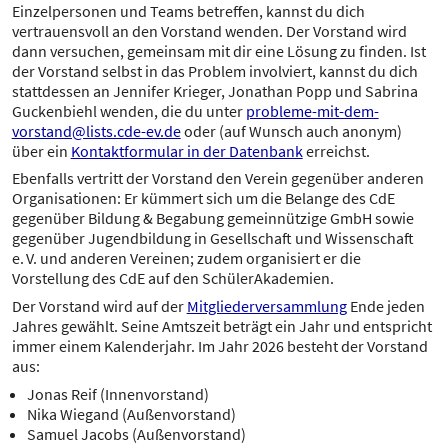
Einzelpersonen und Teams betreffen, kannst du dich
vertrauensvoll an den Vorstand wenden. Der Vorstand wird
dann versuchen, gemeinsam mit dir eine Lösung zu finden. Ist
der Vorstand selbst in das Problem involviert, kannst du dich
stattdessen an Jennifer Krieger, Jonathan Popp und Sabrina
Guckenbiehl wenden, die du unter
probleme-mit-dem-
vorstand@lists.cde-ev.de
oder (auf Wunsch auch anonym)
über ein
Kontaktformular in der Datenbank
erreichst.
Ebenfalls vertritt der Vorstand den Verein gegenüber anderen
Organisationen: Er kümmert sich um die Belange des CdE
gegenüber Bildung & Begabung gemeinnützige GmbH sowie
gegenüber Jugendbildung in Gesellschaft und Wissenschaft
e. V. und anderen Vereinen; zudem organisiert er die
Vorstellung des CdE auf den SchülerAkademien.
Der Vorstand wird auf der
Mitgliederversammlung
Ende jeden
Jahres gewählt. Seine Amtszeit beträgt ein Jahr und entspricht
immer einem Kalenderjahr. Im Jahr 2026 besteht der Vorstand
aus:
Jonas Reif (Innenvorstand)
Nika Wiegand (Außenvorstand)
Samuel Jacobs (Außenvorstand)