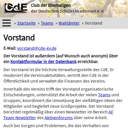
Club der Ehemaligen
der Deutschen SchülerAkademien e. V.
Startseite
Teams
Wahlämter
Vorstand
Vorstand
E-Mail:
vorstand@cde-ev.de
Der Vorstand ist außerdem (auf Wunsch auch anonym) über
ein
Kontaktformular in der Datenbank
erreichbar.
Der Vorstand ist die höchste Verwaltungsstelle des CdE. Er
moderiert die Vereinsaktivitäten, vertritt den CdE in der
Öffentlichkeit und verwaltet die Finanzen des Vereins.
Innerhalb des Vereins trifft der Vorstand organisatorische
Entscheidungen, unterstützt die Arbeit der vielen
Teams
und
Gruppen, koordiniert die Umsetzung der vielfältigen Ideen der
Mitglieder und begleitet neue Großprojekte. Der Vorstand
berichtet regelmäßig über einen Newsletter im Bereich
AF
Team-Newsletter
des
Aktivenforums
über seine Arbeit.
Auch bei Sorgen und Problemen, die das Verhalten von