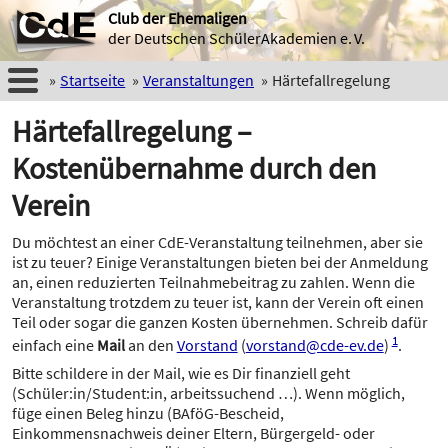
Club der Ehemaligen
der Deutschen SchülerAkademien e. V.
Startseite
Veranstaltungen
Härtefallregelung
Härtefallregelung –
Kostenübernahme durch den
Verein
Du möchtest an einer CdE-Veranstaltung teilnehmen, aber sie
ist zu teuer? Einige Veranstaltungen bieten bei der Anmeldung
an, einen reduzierten Teilnahmebeitrag zu zahlen. Wenn die
Veranstaltung trotzdem zu teuer ist, kann der Verein oft einen
Teil oder sogar die ganzen Kosten übernehmen. Schreib dafür
1
einfach eine
Mail
an den
Vorstand
(
vorstand@cde-ev.de
)
.
Bitte schildere in der Mail, wie es Dir finanziell geht
(Schüler:in/Student:in, arbeitssuchend …). Wenn möglich,
füge einen Beleg hinzu (BAföG-Bescheid,
Einkommensnachweis deiner Eltern, Bürgergeld- oder