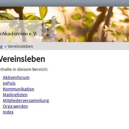
rAkademien e. V.
te
Vereinsleben
Vereinsleben
Inhalte in diesem Bereich:
Aktivenforum
exPuls
Kommunikation
Mailinglisten
Mitgliederversammlung
Orga werden
Index