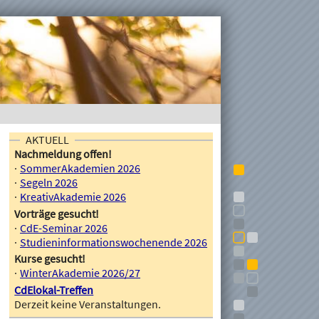
AKTUELL
Nachmeldung offen!
SommerAkademien 2026
Segeln 2026
KreativAkademie 2026
Vorträge gesucht!
CdE-Seminar 2026
Studieninformationswochenende 2026
Kurse gesucht!
WinterAkademie 2026/27
CdElokal-Treffen
Derzeit keine Veranstaltungen.