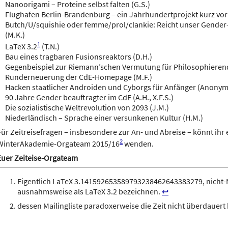
Nanoorigami – Proteine selbst falten (G.S.)
Flughafen Berlin-Brandenburg – ein Jahrhundertprojekt kurz vor d
Butch/U/squishie oder femme/prol/clankie: Reicht unser Gender
(M.K.)
1
LaTeX 3.2
(T.N.)
Bau eines tragbaren Fusionsreaktors (D.H.)
Gegenbeispiel zur Riemann’schen Vermutung für Philosophierend
Runderneuerung der CdE-Homepage (M.F.)
Hacken staatlicher Androiden und Cyborgs für Anfänger (Anonym
90 Jahre Gender beauftragter im CdE (A.H., X.F.S.)
Die sozialistische Weltrevolution von 2093 (J.M.)
Niederländisch – Sprache einer versunkenen Kultur (H.M.)
Für Zeitreisefragen – insbesondere zur An- und Abreise – könnt ihr 
2
WinterAkademie-Orgateam 2015/16
wenden.
Euer Zeiteise-Orgateam
Eigentlich LaTeX 3.141592653589793238462643383279, nicht-
ausnahmsweise als LaTeX 3.2 bezeichnen.
↩
dessen Mailingliste paradoxerweise die Zeit nicht überdauert