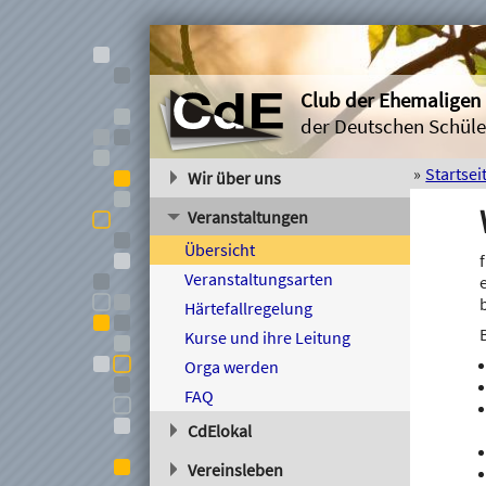
Club der Ehemaligen
der Deutschen Schüle
Startsei
Wir über uns
Der Verein
Veranstaltungen
Mitglied werden
Übersicht
Satzung
Veranstaltungsarten
Spenden
Härtefallregelung
Kontakt
Kurse und ihre Leitung
Impressum
Orga werden
Befreundete Vereine
FAQ
CdElokal
Gruppen
Vereinsleben