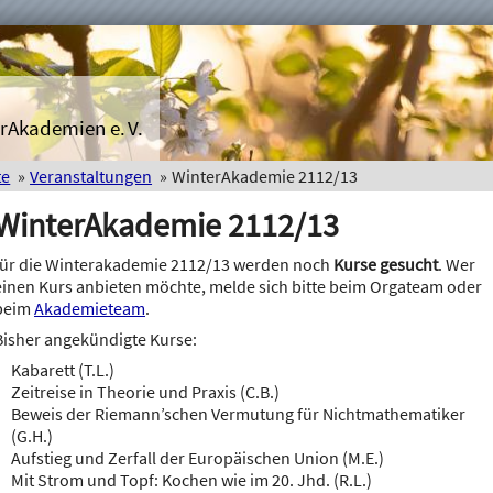
rAkademien e. V.
te
Veranstaltungen
WinterAkademie 2112/13
WinterAkademie 2112/13
für die Winterakademie 2112/13 werden noch
Kurse gesucht
. Wer
einen Kurs anbieten möchte, melde sich bitte beim Orgateam oder
beim
Akademieteam
.
Bisher angekündigte Kurse:
Kabarett (T.L.)
Zeitreise in Theorie und Praxis (C.B.)
Beweis der Riemann’schen Vermutung für Nichtmathematiker
(G.H.)
Aufstieg und Zerfall der Europäischen Union (M.E.)
Mit Strom und Topf: Kochen wie im 20. Jhd. (R.L.)