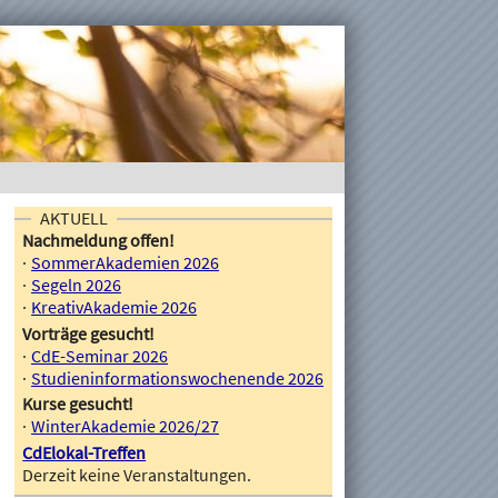
AKTUELL
Nachmeldung offen!
SommerAkademien 2026
Segeln 2026
KreativAkademie 2026
Vorträge gesucht!
CdE-Seminar 2026
Studieninformationswochenende 2026
Kurse gesucht!
WinterAkademie 2026/27
CdElokal-Treffen
Derzeit keine Veranstaltungen.