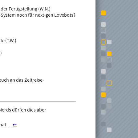
er Fertigstellung (W.N.)
-System noch für next-gen Lovebots?
e (T.W.)
)
euch an das Zeitreise-
Nerds dürfen dies aber
 hat …
↩