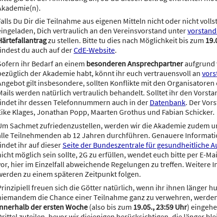
Akademie(n).
Falls Du Dir die Teilnahme aus eigenen Mitteln nicht oder nicht volls
eingeladen, Dich vertraulich an den Vereinsvorstand unter
vorstan
Härtefallantrag
zu stellen. Bitte tu dies nach Möglichkeit bis zum
19.
findest du auch auf der
CdE-Website
.
Sofern ihr Bedarf an einem
besonderen Ansprechpartner
aufgrund 
bezüglich der Akademie habt, könnt ihr euch vertrauensvoll an
vors
Angebot gilt insbesondere, sollten Konflikte mit den Organisatoren
Mails werden natürlich vertraulich behandelt. Solltet ihr den Vorsta
findet ihr dessen Telefonnummern auch in der
Datenbank
. Der Vor
Eike Klages, Jonathan Popp, Maarten Grothus und Fabian Schicker.
Um Sachmet zufriedenzustellen, werden wir die Akademie zudem un
alle Teilnehmenden ab 12 Jahren durchführen. Genauere Information
findet ihr auf dieser
Seite der Bundeszentrale für gesundheitliche A
nicht möglich sein sollte, 2G zu erfüllen, wendet euch bitte per E-M
vor, hier im Einzelfall abweichende Regelungen zu treffen. Weiter
werden zu einem späteren Zeitpunkt folgen.
Prinzipiell freuen sich die Götter natürlich, wenn ihr ihnen länger 
niemandem die Chance einer Teilnahme ganz zu verwehren, werden
innerhalb der ersten Woche
(also bis zum
19.05., 23:59 Uhr
) eingehe
Drittel zuteilen, bevor wir diejenigen berücksichtigen, die länger b