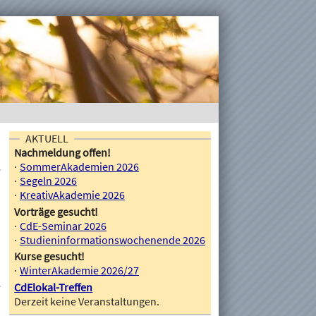
AKTUELL
Nachmeldung offen!
SommerAkademien 2026
Segeln 2026
KreativAkademie 2026
Vorträge gesucht!
CdE-Seminar 2026
Studieninformationswochenende 2026
Kurse gesucht!
WinterAkademie 2026/27
CdElokal-Treffen
Derzeit keine Veranstaltungen.