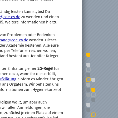
tändig leisten kannst, bist Du
d@cde-ev.de
zu wenden und einen
05
. Weitere Informationen hierzu
von Problemen oder Bedenken
tand@cde-ev.de
wenden. Dieses
 der Akademie bestehen. Alle eure
nd per Telefon erreichen wollen,
stand besteht aus Jennifer Krieger,
ter Einhaltung einer
2G-Regel
für
en dazu, wann ihr dies erfüllt,
ufklärung
. Sofern es Minderjährigen
ail ans Orgateam. Wir behalten uns
e Informationen zum Hygienekonzept
huldigen wollt, um aber auch
 wir allen Anmeldungen, die
n, zunächst je einen Platz auf einem
leiben wollen. Gegebenenfalls wird