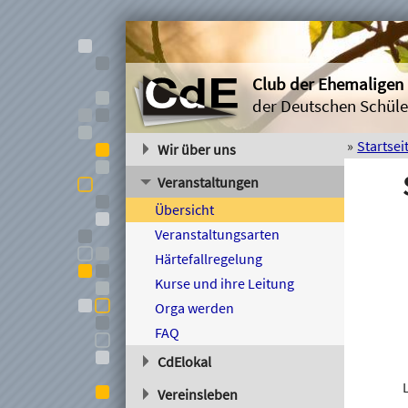
Club der Ehemaligen
der Deutschen Schüle
Startsei
Wir über uns
Der Verein
Veranstaltungen
Mitglied werden
Übersicht
Satzung
Veranstaltungsarten
Spenden
Härtefallregelung
Kontakt
Kurse und ihre Leitung
Impressum
Orga werden
Befreundete Vereine
FAQ
CdElokal
Gruppen
Vereinsleben