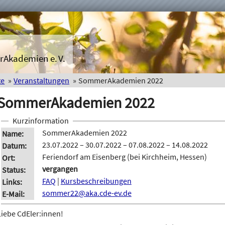
rAkademien e. V.
te
Veranstaltungen
SommerAkademien 2022
SommerAkademien 2022
Kurzinformation
SommerAkademien 2022
Name
23.07.2022 – 30.07.2022 – 07.08.2022 – 14.08.2022
Datum
Feriendorf am Eisenberg (bei Kirchheim, Hessen)
Ort
vergangen
Status
FAQ
|
Kursbeschreibungen
Links
sommer22@aka.cde-ev.de
E-Mail
Liebe CdEler:innen!