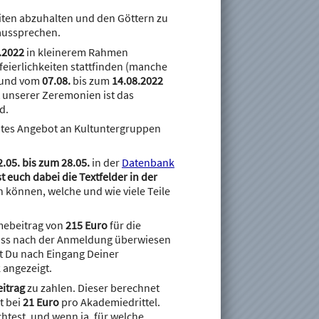
eiten abzuhalten und den Göttern zu
 aussprechen.
.2022
in kleinerem Rahmen
eierlichkeiten stattfinden (manche
 und vom
07.08.
bis zum
14.08.2022
t unserer Zeremonien ist das
d.
eites Angebot an Kultuntergruppen
.05. bis zum 28.05.
in der
Datenbank
st euch dabei die Textfelder in der
en können, welche und wie viele Teile
hmebeitrag von
215 Euro
für die
 muss nach der Anmeldung überwiesen
st Du nach Eingang Deiner
 angezeigt.
eitrag
zu zahlen. Dieser berechnet
t bei
21 Euro
pro Akademiedrittel.
htest, und wenn ja, für welche