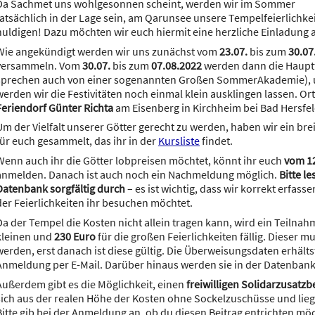
Da Sachmet uns wohlgesonnen scheint, werden wir im Sommer
tatsächlich in der Lage sein, am Qarunsee unsere Tempelfeierlichk
huldigen! Dazu möchten wir euch hiermit eine herzliche Einladung
Wie angekündigt werden wir uns zunächst vom
23.07.
bis zum
30.07
versammeln. Vom
30.07.
bis zum
07.08.2022
werden dann die Hauptf
sprechen auch von einer sogenannten Großen SommerAkademie),
werden wir die Festivitäten noch einmal klein ausklingen lassen. Or
Feriendorf Günter Richta
am Eisenberg in Kirchheim bei Bad Hersfel
Um der Vielfalt unserer Götter gerecht zu werden, haben wir ein br
für euch gesammelt, das ihr in der
Kursliste
findet.
Wenn auch ihr die Götter lobpreisen möchtet, könnt ihr euch
vom 12
anmelden. Danach ist auch noch ein Nachmeldung möglich.
Bitte le
Datenbank sorgfältig durch
– es ist wichtig, dass wir korrekt erfass
der Feierlichkeiten ihr besuchen möchtet.
Da der Tempel die Kosten nicht allein tragen kann, wird ein Teilna
kleinen und
230 Euro
für die großen Feierlichkeiten fällig. Dieser
werden, erst danach ist diese gültig. Die Überweisungsdaten erhält
Anmeldung per E-Mail. Darüber hinaus werden sie in der Datenbank
Außerdem gibt es die Möglichkeit, einen
freiwilligen Solidarzusatzb
sich aus der realen Höhe der Kosten ohne Sockelzuschüsse und lieg
Bitte gib bei der Anmeldung an, ob du diesen Beitrag entrichten möc