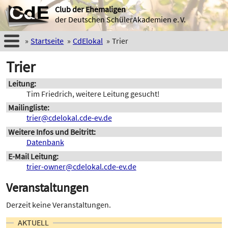
Club der Ehemaligen
der Deutschen SchülerAkademien e. V.
Startseite
CdElokal
Trier
Trier
Leitung
Tim Friedrich, weitere Leitung gesucht!
Mailingliste
trier@cdelokal.cde-ev.de
Weitere Infos und Beitritt
Datenbank
E-Mail Leitung
trier-owner@cdelokal.cde-ev.de
Veranstaltungen
Derzeit keine Veranstaltungen.
AKTUELL