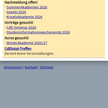
Nachmeldung offen!
SommerAkademien 2026
Segeln 2026
KreativAkademie 2026
Vorträge gesucht!
CdE-Seminar 2026
Studieninformationswochenende 2026
Kurse gesucht!
WinterAkademie 2026/27
CdElokal-Treffen
Derzeit keine Veranstaltungen.
Impressum
|
Kontakt
|
Sitemap