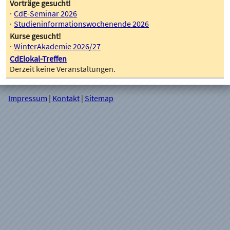
Vorträge gesucht!
CdE-Seminar 2026
Studieninformationswochenende 2026
Kurse gesucht!
WinterAkademie 2026/27
CdElokal-Treffen
Derzeit keine Veranstaltungen.
Impressum
|
Kontakt
|
Sitemap