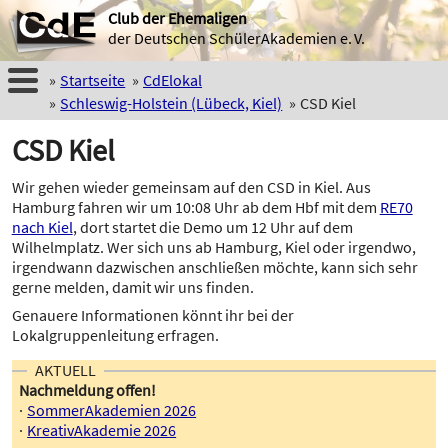
Club der Ehemaligen
der Deutschen SchülerAkademien e. V.
Startseite
CdElokal
Schleswig-Holstein (Lübeck, Kiel)
CSD Kiel
CSD Kiel
Wir gehen wieder gemeinsam auf den CSD in Kiel. Aus
Hamburg fahren wir um 10:08 Uhr ab dem Hbf mit dem
RE70
nach Kiel
, dort startet die Demo um 12 Uhr auf dem
Wilhelmplatz. Wer sich uns ab Hamburg, Kiel oder irgendwo,
irgendwann dazwischen anschließen möchte, kann sich sehr
gerne melden, damit wir uns finden.
Genauere Informationen könnt ihr bei der
Lokalgruppenleitung erfragen.
AKTUELL
Nachmeldung offen!
SommerAkademien 2026
KreativAkademie 2026