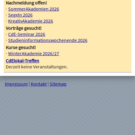
Nachmeldung offen!
SommerAkademien 2026
Segeln 2026
KreativAkademie 2026
Vorträge gesucht!
CdE-Seminar 2026
Studieninformationswochenende 2026
Kurse gesucht!
WinterAkademie 2026/27
CdElokal-Treffen
Derzeit keine Veranstaltungen.
Impressum
|
Kontakt
|
Sitemap