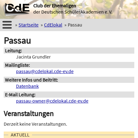
Club der Ehemaligen
der Deutschen SchülerAkademien e. V.
Startseite
CdElokal
Passau
Passau
Leitung
Jacinta Grundler
Mailingliste
passau@cdelokal.cde-ev.de
Weitere Infos und Beitritt
Datenbank
E-Mail Leitung
passau-owner@cdelokal.cde-ev.de
Veranstaltungen
Derzeit keine Veranstaltungen.
AKTUELL