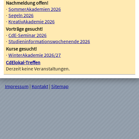
Nachmeldung offen!
SommerAkademien 2026
Segeln 2026
KreativAkademie 2026
Vorträge gesucht!
CdE-Seminar 2026
Studieninformationswochenende 2026
Kurse gesucht!
WinterAkademie 2026/27
CdElokal-Treffen
Derzeit keine Veranstaltungen.
Impressum
|
Kontakt
|
Sitemap