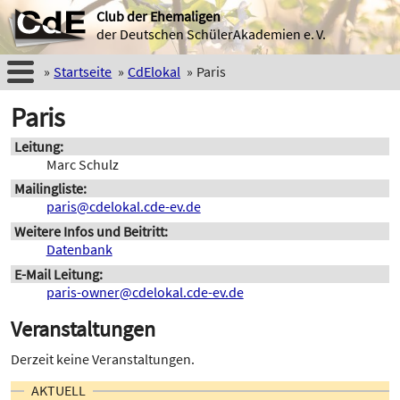
Club der Ehemaligen
der Deutschen SchülerAkademien e. V.
Startseite
CdElokal
Paris
Paris
Leitung
Marc Schulz
Mailingliste
paris@cdelokal.cde-ev.de
Weitere Infos und Beitritt
Datenbank
E-Mail Leitung
paris-owner@cdelokal.cde-ev.de
Veranstaltungen
Derzeit keine Veranstaltungen.
AKTUELL