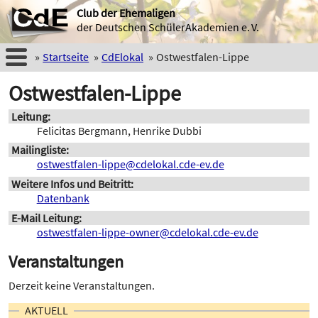
Club der Ehemaligen
der Deutschen SchülerAkademien e. V.
Startseite
CdElokal
Ostwestfalen-Lippe
Ostwestfalen-Lippe
Leitung
Felicitas Bergmann, Henrike Dubbi
Mailingliste
ostwestfalen-lippe@cdelokal.cde-ev.de
Weitere Infos und Beitritt
Datenbank
E-Mail Leitung
ostwestfalen-lippe-owner@cdelokal.cde-ev.de
Veranstaltungen
Derzeit keine Veranstaltungen.
AKTUELL