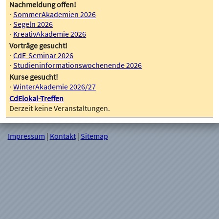
Nachmeldung offen!
SommerAkademien 2026
Segeln 2026
KreativAkademie 2026
Vorträge gesucht!
CdE-Seminar 2026
Studieninformationswochenende 2026
Kurse gesucht!
WinterAkademie 2026/27
CdElokal-Treffen
Derzeit keine Veranstaltungen.
Impressum
|
Kontakt
|
Sitemap